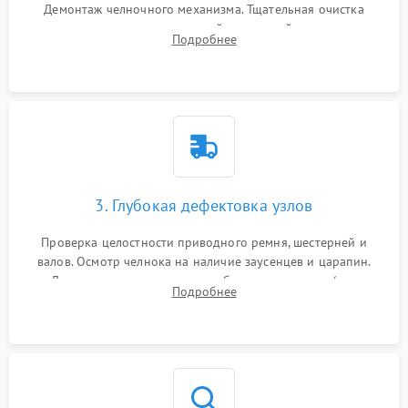
Демонтаж челночного механизма. Тщательная очистка
внутренних узлов от скопившейся тканевой пыли, очесов,
Подробнее
остатков старой смазки и обрывков нитей с помощью
кистей и сжатого воздуха.
3. Глубокая дефектовка узлов
Проверка целостности приводного ремня, шестерней и
валов. Осмотр челнока на наличие заусенцев и царапин.
Диагностика электромотора, блока управления (для
Подробнее
компьютерных машин), нитевдевателя и механизма
продвижения ткани (зубчатой рейки).