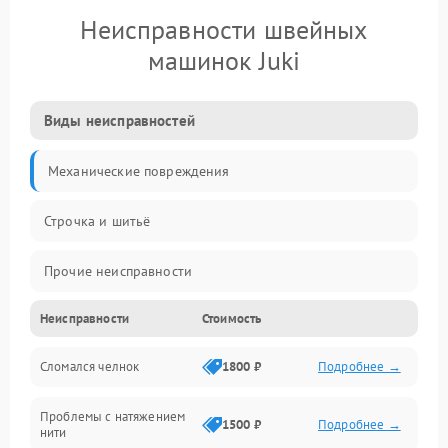
Неисправности швейных
машинок Juki
Виды неисправностей
Механические повреждения
Строчка и шитьё
Прочие неисправности
Неисправности
Стоимость
Электроника
Сломался челнок
1800 ₽
Подробнее →
Управление и электроника
Проблемы с натяжением
Подача ткани
1500 ₽
Подробнее →
нити