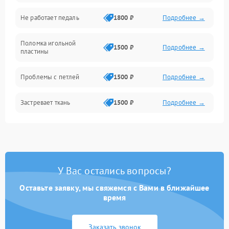
Игловодитель и механизмы
Не работает педаль
1800 ₽
Подробнее →
Шпулька и нижняя нить
Поломка игольной
1500 ₽
Подробнее →
пластины
Оптика
Проблемы с петлей
1500 ₽
Подробнее →
Застревает ткань
1500 ₽
Подробнее →
Сломана игла
1500 ₽
Подробнее →
Не работают кнопки
1300 ₽
Подробнее →
управления
У Вас остались вопросы?
Оставьте заявку, мы свяжемся с Вами в ближайшее
время
Заказать звонок