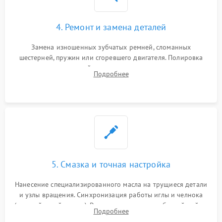
4. Ремонт и замена деталей
Замена изношенных зубчатых ремней, сломанных
шестерней, пружин или сгоревшего двигателя. Полировка
челночного устройства для устранения заусенцев.
Подробнее
Восстановление контактов в педали и пайка элементов на
плате электронных швейных машин.
5. Смазка и точная настройка
Нанесение специализированного масла на трущиеся детали
и узлы вращения. Синхронизация работы иглы и челнока
(настройка таймингов). Регулировка высоты зубчатой рейки,
Подробнее
центровка игловодителя и калибровка натяжителей верхней