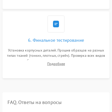
и нижней нити.
6. Финальное тестирование
Установка корпусных деталей. Прошив образцов на разных
типах тканей (тонких, плотных, стрейч). Проверка всех видов
строчек, работы реверса, выметывания петли и намотчика
Подробнее
шпульки. Контроль плавности хода и отсутствия
посторонних шумов.
FAQ. Ответы на вопросы