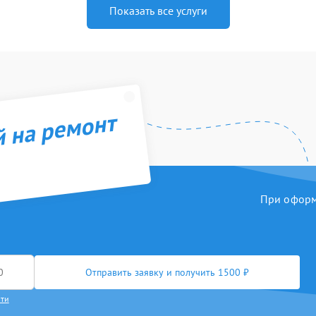
Показать все услуги
й на ремонт
При оформл
Отправить заявку и получить 1500 ₽
сти