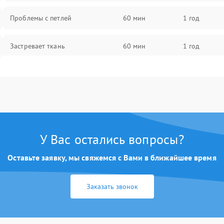
Проблемы с петлей
60 мин
1 год
Застревает ткань
60 мин
1 год
Сломана игла
60 мин
1 год
Не работают кнопки управления
60 мин
1 год
У Вас остались вопросы?
Оставьте заявку, мы свяжемся с Вами в ближайшее время
Заказать звонок