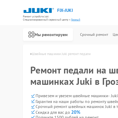
FIX-JUKI
Ремонт устройств Juki
Специализированный cервисный центр г.
Грозный
Мы ремонтируем
Срочный ремонт
Це
инок Juki в Грозном
Швейные машинки Juki ремонт педали
Ремонт педали на 
машинках Juki в Гр
Привезем и увезем швейные машинки- Juki
Гарантия на наши работы по ремонту шве
Срочный ремонт швейных машинок Juki в т
20%
Скидка для вас до
Получите 1500 рублей на ремонт