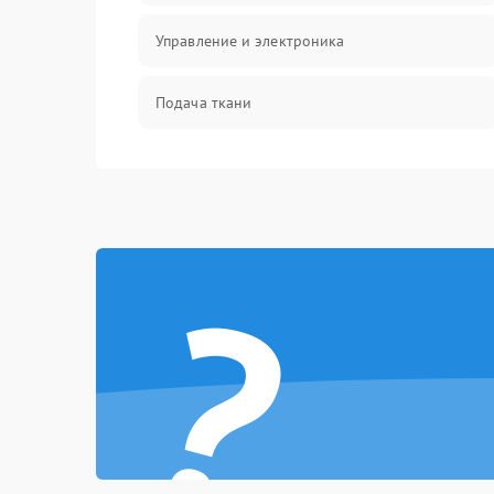
Управление и электроника
Подача ткани
Игловодитель и механизмы
Шпулька и нижняя нить
?
Оптика