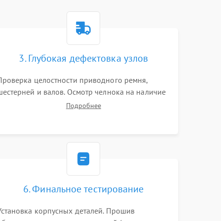
3. Глубокая дефектовка узлов
Проверка целостности приводного ремня,
шестерней и валов. Осмотр челнока на наличие
заусенцев и царапин. Диагностика
Подробнее
электромотора, блока управления (для
компьютерных машин), нитевдевателя и
механизма продвижения ткани (зубчатой
рейки).
6. Финальное тестирование
Установка корпусных деталей. Прошив