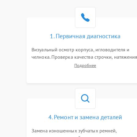
1. Первичная диагностика
Визуальный осмотр корпуса, игловодителя и
челнока. Проверка качества строчки, натяжени
нитей и работы педали. Выявление посторонни
Подробнее
стуков, пропусков стежков, обрывов нити или
заклинивания механизмов на тестовом лоскуте
ткани.
4. Ремонт и замена деталей
Замена изношенных зубчатых ремней,