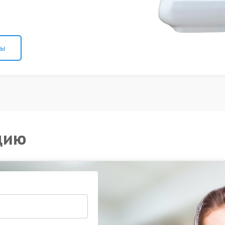
ны
цию