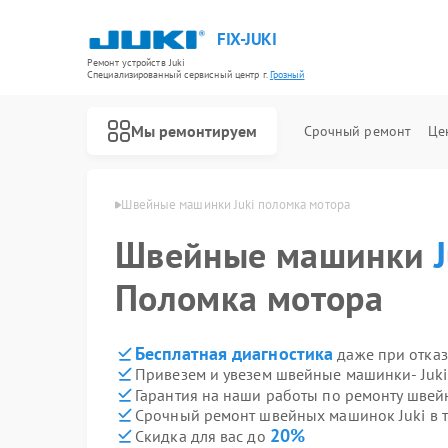
FIX-JUKI
Ремонт устройств Juki
Специализированный cервисный центр г.
Грозный
Мы ремонтируем
Срочный ремонт
Це
инок Juki в Грозном
Швейные машинки Juki поломка мотора
Швейные машинки
Поломка мотора
Бесплатная диагностика
даже при отказ
Привезем и увезем швейные машинки- Juki
Гарантия на наши работы по ремонту шве
Срочный ремонт швейных машинок Juki в т
20%
Скидка для вас до