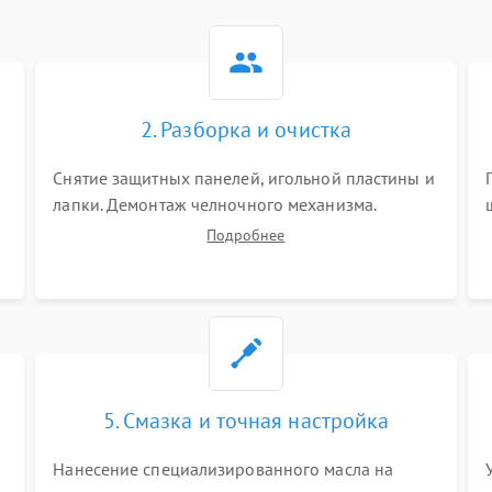
2. Разборка и очистка
Снятие защитных панелей, игольной пластины и
я
лапки. Демонтаж челночного механизма.
х
Тщательная очистка внутренних узлов от
Подробнее
скопившейся тканевой пыли, очесов, остатков
старой смазки и обрывков нитей с помощью
кистей и сжатого воздуха.
5. Смазка и точная настройка
Нанесение специализированного масла на