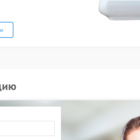
ны
цию