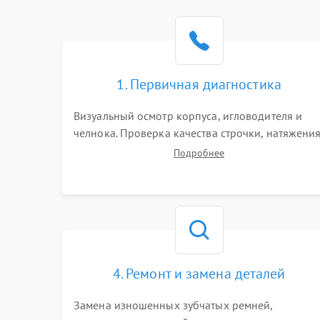
1. Первичная диагностика
Визуальный осмотр корпуса, игловодителя и
челнока. Проверка качества строчки, натяжени
нитей и работы педали. Выявление посторонни
Подробнее
стуков, пропусков стежков, обрывов нити или
заклинивания механизмов на тестовом лоскуте
ткани.
4. Ремонт и замена деталей
Замена изношенных зубчатых ремней,