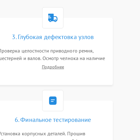
3. Глубокая дефектовка узлов
Проверка целостности приводного ремня,
шестерней и валов. Осмотр челнока на наличие
заусенцев и царапин. Диагностика
Подробнее
электромотора, блока управления (для
компьютерных машин), нитевдевателя и
механизма продвижения ткани (зубчатой
рейки).
6. Финальное тестирование
Установка корпусных деталей. Прошив