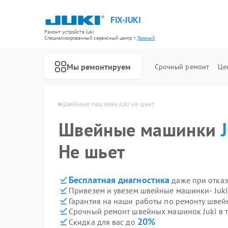
FIX-JUKI
Ремонт устройств Juki
Специализированный cервисный центр г.
Грозный
Мы ремонтируем
Срочный ремонт
Це
инок Juki в Грозном
Швейные машинки Juki не шьет
Швейные машинки
Не шьет
Бесплатная диагностика
даже при отказ
Привезем и увезем швейные машинки- Juki
Гарантия на наши работы по ремонту шве
Срочный ремонт швейных машинок Juki в т
20%
Скидка для вас до