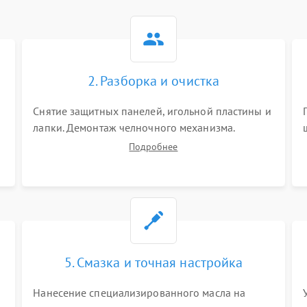
2. Разборка и очистка
Снятие защитных панелей, игольной пластины и
я
лапки. Демонтаж челночного механизма.
х
Тщательная очистка внутренних узлов от
Подробнее
скопившейся тканевой пыли, очесов, остатков
старой смазки и обрывков нитей с помощью
кистей и сжатого воздуха.
5. Смазка и точная настройка
Нанесение специализированного масла на