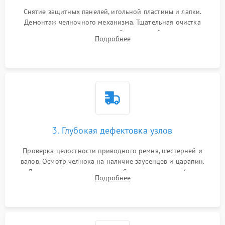
Снятие защитных панелей, игольной пластины и лапки.
Демонтаж челночного механизма. Тщательная очистка
внутренних узлов от скопившейся тканевой пыли, очесов,
Подробнее
остатков старой смазки и обрывков нитей с помощью
кистей и сжатого воздуха.
3. Глубокая дефектовка узлов
Проверка целостности приводного ремня, шестерней и
валов. Осмотр челнока на наличие заусенцев и царапин.
Диагностика электромотора, блока управления (для
Подробнее
компьютерных машин), нитевдевателя и механизма
продвижения ткани (зубчатой рейки).