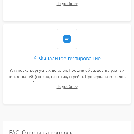
(настройка таймингов). Регулировка высоты зубчатой рейки,
Подробнее
центровка игловодителя и калибровка натяжителей верхней
и нижней нити.
6. Финальное тестирование
Установка корпусных деталей. Прошив образцов на разных
типах тканей (тонких, плотных, стрейч). Проверка всех видов
строчек, работы реверса, выметывания петли и намотчика
Подробнее
шпульки. Контроль плавности хода и отсутствия
посторонних шумов.
FAQ. Ответы на вопросы