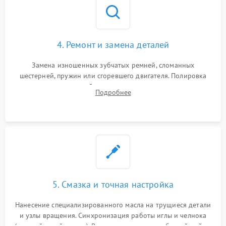
4. Ремонт и замена деталей
Замена изношенных зубчатых ремней, сломанных
шестерней, пружин или сгоревшего двигателя. Полировка
челночного устройства для устранения заусенцев.
Подробнее
Восстановление контактов в педали и пайка элементов на
плате электронных швейных машин.
5. Смазка и точная настройка
Нанесение специализированного масла на трущиеся детали
и узлы вращения. Синхронизация работы иглы и челнока