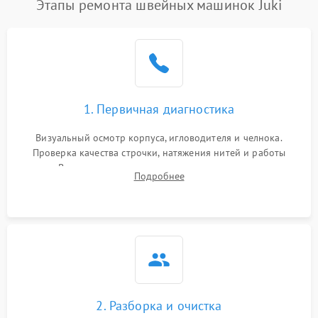
Этапы ремонта швейных машинок Juki
1. Первичная диагностика
Визуальный осмотр корпуса, игловодителя и челнока.
Проверка качества строчки, натяжения нитей и работы
педали. Выявление посторонних стуков, пропусков стежков,
Подробнее
обрывов нити или заклинивания механизмов на тестовом
лоскуте ткани.
2. Разборка и очистка