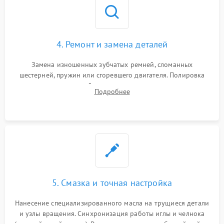
4. Ремонт и замена деталей
Замена изношенных зубчатых ремней, сломанных
шестерней, пружин или сгоревшего двигателя. Полировка
челночного устройства для устранения заусенцев.
Подробнее
Восстановление контактов в педали и пайка элементов на
плате электронных швейных машин.
5. Смазка и точная настройка
Нанесение специализированного масла на трущиеся детали
и узлы вращения. Синхронизация работы иглы и челнока