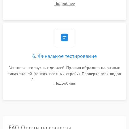
(настройка таймингов). Регулировка высоты зубчатой рейки,
Подробнее
центровка игловодителя и калибровка натяжителей верхней
и нижней нити.
6. Финальное тестирование
Установка корпусных деталей. Прошив образцов на разных
типах тканей (тонких, плотных, стрейч). Проверка всех видов
строчек, работы реверса, выметывания петли и намотчика
Подробнее
шпульки. Контроль плавности хода и отсутствия
посторонних шумов.
FAQ. Ответы на вопросы