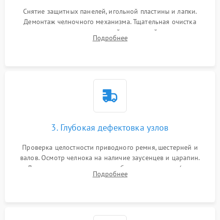
Снятие защитных панелей, игольной пластины и лапки.
Демонтаж челночного механизма. Тщательная очистка
внутренних узлов от скопившейся тканевой пыли, очесов,
Подробнее
остатков старой смазки и обрывков нитей с помощью
кистей и сжатого воздуха.
3. Глубокая дефектовка узлов
Проверка целостности приводного ремня, шестерней и
валов. Осмотр челнока на наличие заусенцев и царапин.
Диагностика электромотора, блока управления (для
Подробнее
компьютерных машин), нитевдевателя и механизма
продвижения ткани (зубчатой рейки).