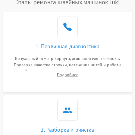
Этапы ремонта швейных машинок Juki
1. Первичная диагностика
Визуальный осмотр корпуса, игловодителя и челнока.
Проверка качества строчки, натяжения нитей и работы
педали. Выявление посторонних стуков, пропусков стежков,
Подробнее
обрывов нити или заклинивания механизмов на тестовом
лоскуте ткани.
2. Разборка и очистка