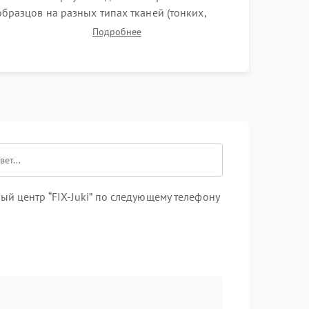
образцов на разных типах тканей (тонких,
плотных, стрейч). Проверка всех видов строчек,
Подробнее
работы реверса, выметывания петли и
намотчика шпульки. Контроль плавности хода и
отсутствия посторонних шумов.
й центр “FIX-Juki” по следующему телефону