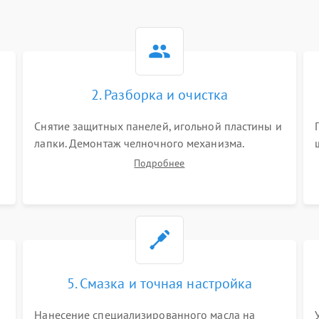
2. Разборка и очистка
Снятие защитных панелей, игольной пластины и
я
лапки. Демонтаж челночного механизма.
х
Тщательная очистка внутренних узлов от
Подробнее
скопившейся тканевой пыли, очесов, остатков
старой смазки и обрывков нитей с помощью
кистей и сжатого воздуха.
5. Смазка и точная настройка
Нанесение специализированного масла на