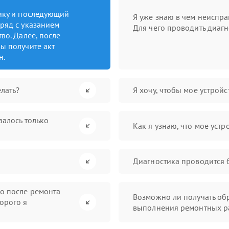
тику и последующий
Я уже знаю в чем неиспра
ряд с указанием
Для чего проводить диагн
во. Далее, после
ы получите акт
н.
лать?
Я хочу, чтобы мое устрой
валось только
Как я узнаю, что мое устр
Диагностика проводится 
во после ремонта
Возможно ли получать обр
орого я
выполнения ремонтных р