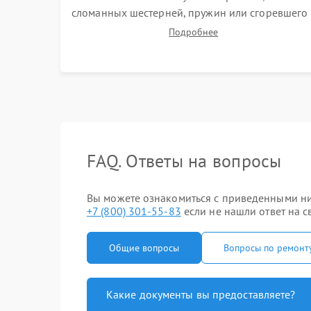
сломанных шестерней, пружин или сгоревшего
двигателя. Полировка челночного устройства
Подробнее
для устранения заусенцев. Восстановление
контактов в педали и пайка элементов на плате
электронных швейных машин.
FAQ. Ответы на вопросы
Вы можете ознакомиться с приведенными ниж
+7 (800) 301-55-83
если не нашли ответ на с
Общие вопросы
Вопросы по ремонт
Какие документы вы предоставляете?