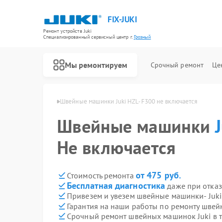
FIX-JUKI
Ремонт устройств Juki
Специализированный cервисный центр г.
Грозный
Мы ремонтируем
Срочный ремонт
Це
HZL-F300 в Грозном
Швейные машинки Juki HZL-F300 не включается
Швейные машинки
Не включается
от 475 руб.
Стоимость ремонта
Бесплатная диагностика
даже при отказ
Привезем и увезем швейные машинки- Juki
Гарантия на наши работы по ремонту шве
Срочный ремонт швейных машинок Juki в т