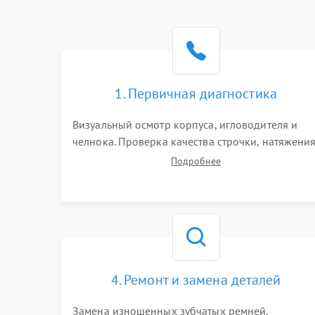
1. Первичная диагностика
Визуальный осмотр корпуса, игловодителя и
челнока. Проверка качества строчки, натяжени
нитей и работы педали. Выявление посторонни
Подробнее
стуков, пропусков стежков, обрывов нити или
заклинивания механизмов на тестовом лоскуте
ткани.
4. Ремонт и замена деталей
Замена изношенных зубчатых ремней,