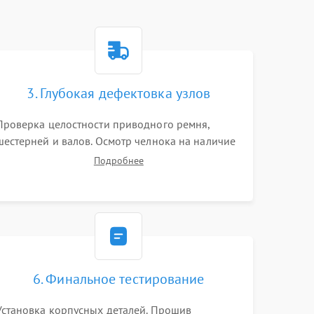
3. Глубокая дефектовка узлов
Проверка целостности приводного ремня,
шестерней и валов. Осмотр челнока на наличие
заусенцев и царапин. Диагностика
Подробнее
электромотора, блока управления (для
компьютерных машин), нитевдевателя и
механизма продвижения ткани (зубчатой
рейки).
6. Финальное тестирование
Установка корпусных деталей. Прошив