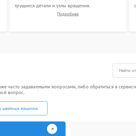
трущиеся детали и узлы вращения.
Синхронизация работы иглы и челнока
Подробнее
(настройка таймингов). Регулировка высоты
зубчатой рейки, центровка игловодителя и
калибровка натяжителей верхней и нижней
нити.
е часто задаваемыми вопросами, либо обратиться в сервисны
вой вопрос.
у швейных машинок