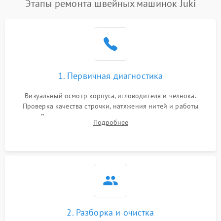
Этапы ремонта швейных машинок Juki
1. Первичная диагностика
Визуальный осмотр корпуса, игловодителя и челнока.
Проверка качества строчки, натяжения нитей и работы
педали. Выявление посторонних стуков, пропусков стежков,
Подробнее
обрывов нити или заклинивания механизмов на тестовом
лоскуте ткани.
2. Разборка и очистка