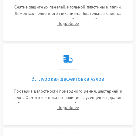
Снятие защитных панелей, игольной пластины и лапки.
Демонтаж челночного механизма. Тщательная очистка
внутренних узлов от скопившейся тканевой пыли, очесов,
Подробнее
остатков старой смазки и обрывков нитей с помощью
кистей и сжатого воздуха.
3. Глубокая дефектовка узлов
Проверка целостности приводного ремня, шестерней и
валов. Осмотр челнока на наличие заусенцев и царапин.
Диагностика электромотора, блока управления (для
Подробнее
компьютерных машин), нитевдевателя и механизма
продвижения ткани (зубчатой рейки).