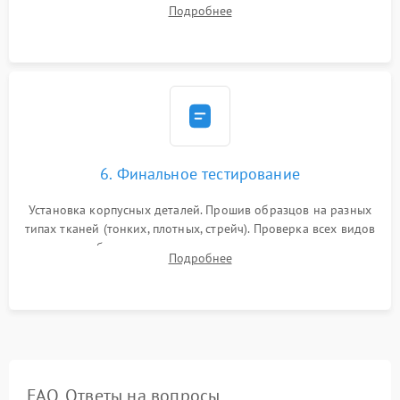
(настройка таймингов). Регулировка высоты зубчатой рейки,
Подробнее
центровка игловодителя и калибровка натяжителей верхней
и нижней нити.
6. Финальное тестирование
Установка корпусных деталей. Прошив образцов на разных
типах тканей (тонких, плотных, стрейч). Проверка всех видов
строчек, работы реверса, выметывания петли и намотчика
Подробнее
шпульки. Контроль плавности хода и отсутствия
посторонних шумов.
FAQ. Ответы на вопросы