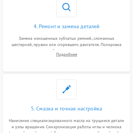
4. Ремонт и замена деталей
Замена изношенных зубчатых ремней, сломанных
шестерней, пружин или сгоревшего двигателя. Полировка
челночного устройства для устранения заусенцев.
Подробнее
Восстановление контактов в педали и пайка элементов на
плате электронных швейных машин.
5. Смазка и точная настройка
Нанесение специализированного масла на трущиеся детали
и узлы вращения. Синхронизация работы иглы и челнока