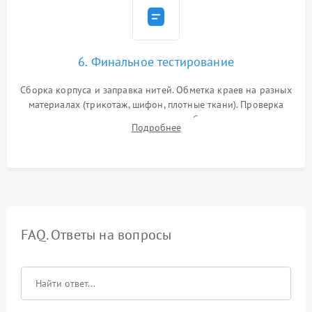
6. Финальное тестирование
Сборка корпуса и заправка нитей. Обметка краев на разных
материалах (трикотаж, шифон, плотные ткани). Проверка
ровности среза, эластичности шва, работы ролевого шва и
Подробнее
отсутствия стягивания или волнистости ткани.
FAQ. Ответы на вопросы