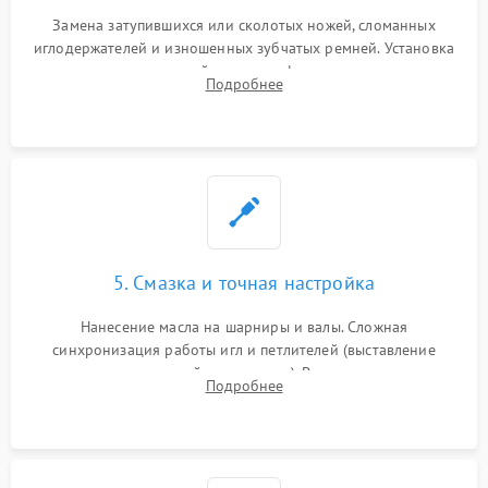
Замена затупившихся или сколотых ножей, сломанных
иглодержателей и изношенных зубчатых ремней. Установка
новых петлителей взамен деформированных.
Подробнее
Восстановление контактов в педали и цепях
электропривода.
5. Смазка и точная настройка
Нанесение масла на шарниры и валы. Сложная
синхронизация работы игл и петлителей (выставление
зазоров до сотых долей миллиметра). Регулировка прижима
Подробнее
ножей, ширины обметки и хода дифференциального
транспортера.