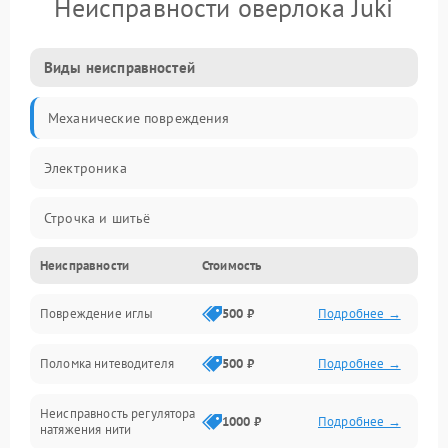
Неисправности оверлока Juki
Виды неисправностей
Механические повреждения
Электроника
Строчка и шитьё
Неисправности
Стоимость
Прочие неисправности
Повреждение иглы
500 ₽
Подробнее →
Подача ткани
Поломка нитеводителя
500 ₽
Подробнее →
Игловодитель и механизмы
Неисправность регулятора
Ножи и обрезка
1000 ₽
Подробнее →
натяжения нити