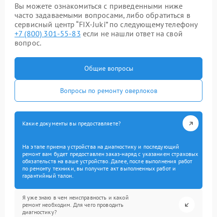
Вы можете ознакомиться с приведенными ниже
часто задаваемыми вопросами, либо обратиться в
сервисный центр “FIX-Juki” по следующему телефону
+7 (800) 301-55-83
если не нашли ответ на свой
вопрос.
Общие вопросы
Вопросы по ремонту оверлоков
Какие документы вы предоставляете?
На этапе приема устройства на диагностику и последующий
ремонт вам будет предоставлен заказ-наряд с указанием страховых
обязательств на ваше устройство. Далее, после выполнения работ
по ремонту техники, вы получите акт выполненных работ и
гарантийный талон.
Я уже знаю в чем неисправность и какой
ремонт необходим. Для чего проводить
диагностику?