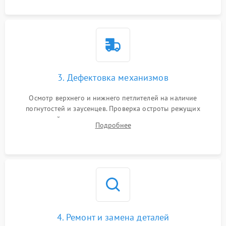
3. Дефектовка механизмов
Осмотр верхнего и нижнего петлителей на наличие
погнутостей и заусенцев. Проверка остроты режущих
кромок ножей, состояния приводного ремня, электромотора
Подробнее
и механизма дифференциальной подачи ткани.
4. Ремонт и замена деталей