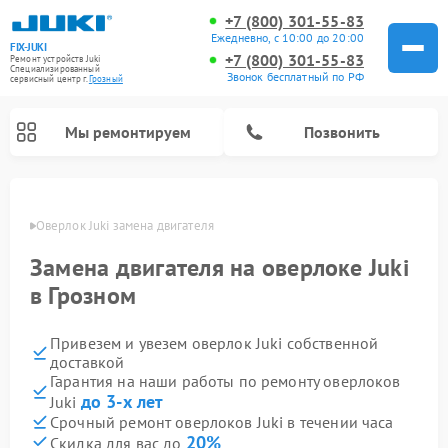
+7 (800) 301-55-83
Ежедневно, с 10:00 до 20:00
FIX-JUKI
+7 (800) 301-55-83
Ремонт устройств Juki
Специализированный
Звонок бесплатный по РФ
cервисный центр г.
Грозный
Мы ремонтируем
Позвонить
озном
Оверлок Juki замена двигателя
Замена двигателя на оверлоке Juki
в Грозном
Привезем и увезем оверлок Juki собственной
доставкой
Гарантия на наши работы по ремонту оверлоков
до 3-х лет
Juki
Срочный ремонт оверлоков Juki в течении часа
20%
Скидка для вас до