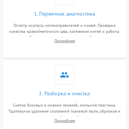
1. Первичная диагностика
Осмотр корпуса, нитенаправителей и ножей. Проверка
качества краеобметочного шва, натяжения нитей и работы
педали. Выявление пропусков стежков, обрывов нити,
Подробнее
заклинивания или тупого среза ткани на тестовом образце.
2. Разборка и очистка
Снятие боковых и нижних панелей, игольной пластины.
Тщательное удаление скоплений тканевой пыли, обрезков и
очесов из зоны петлителей и ножей с помощью жестких
Подробнее
кистей, пинцета и потока сжатого воздуха.