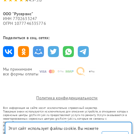
4.9-5.0
ООО "Русервис"
ИНН 7702633247
ОГРН 1077746335776
Поделиться в соц. сетях:
Мы принимаем
все формы оплаты
Политика конфиденциальности
Вся информация на сайте носит исключительно справочный характер.
Товарные знаки используются исключительно для описания устройств, в отношении которых
сервисные центры grz.fixim-juki.ru предоставляют услуги по ремонту. Услуги оказываются в
неавторизованных сервисных центрах grz.fixim-juki.ru, которые не связаны с
правообладателями товарных знаков или их официальными представителями.
Ремонт осуществляется для устройств, уже введенных в гражданский оборот в соответствии
Этот сайт использует файлы cookie. Вы можете
со статьей 1487 ГК РФ.
Использование товарных знаков не преследует цели индивидуализации услуг или введения