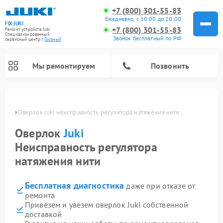
+7 (800) 301-55-83
Ежедневно, с 10:00 до 20:00
FIX-JUKI
+7 (800) 301-55-83
Ремонт устройств Juki
Специализированный
Звонок бесплатный по РФ
cервисный центр г.
Грозный
Мы ремонтируем
Позвонить
озном
Оверлок Juki неисправность регулятора натяжения нити
Оверлок
Juki
Неисправность регулятора
натяжения нити
Бесплатная диагностика
даже при отказе от
ремонта
Привезем и увезем оверлок Juki собственной
доставкой