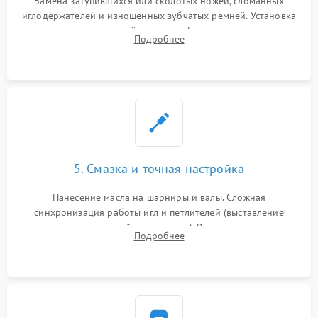
Замена затупившихся или сколотых ножей, сломанных
иглодержателей и изношенных зубчатых ремней. Установка
новых петлителей взамен деформированных.
Подробнее
Восстановление контактов в педали и цепях
электропривода.
5. Смазка и точная настройка
Нанесение масла на шарниры и валы. Сложная
синхронизация работы игл и петлителей (выставление
зазоров до сотых долей миллиметра). Регулировка прижима
Подробнее
ножей, ширины обметки и хода дифференциального
транспортера.