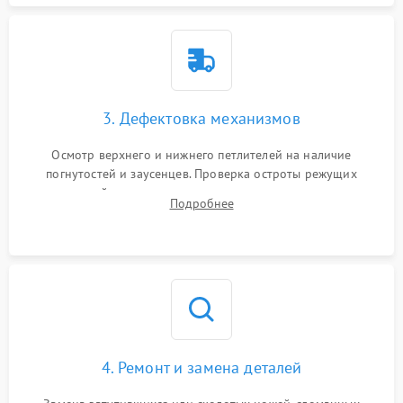
3. Дефектовка механизмов
Осмотр верхнего и нижнего петлителей на наличие
погнутостей и заусенцев. Проверка остроты режущих
кромок ножей, состояния приводного ремня, электромотора
Подробнее
и механизма дифференциальной подачи ткани.
4. Ремонт и замена деталей