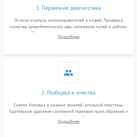
1. Первичная диагностика
Осмотр корпуса, нитенаправителей и ножей. Проверка
качества краеобметочного шва, натяжения нитей и работы
педали. Выявление пропусков стежков, обрывов нити,
Подробнее
заклинивания или тупого среза ткани на тестовом образце.
2. Разборка и очистка
Снятие боковых и нижних панелей, игольной пластины.
Тщательное удаление скоплений тканевой пыли, обрезков и
очесов из зоны петлителей и ножей с помощью жестких
Подробнее
кистей, пинцета и потока сжатого воздуха.