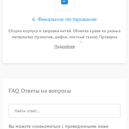
6. Финальное тестирование
Сборка корпуса и заправка нитей. Обметка краев на разных
материалах (трикотаж, шифон, плотные ткани). Проверка
ровности среза, эластичности шва, работы ролевого шва и
Подробнее
отсутствия стягивания или волнистости ткани.
FAQ. Ответы на вопросы
Вы можете ознакомиться с приведенными ниже