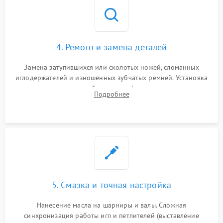
4. Ремонт и замена деталей
Замена затупившихся или сколотых ножей, сломанных
иглодержателей и изношенных зубчатых ремней. Установка
новых петлителей взамен деформированных.
Подробнее
Восстановление контактов в педали и цепях
электропривода.
5. Смазка и точная настройка
Нанесение масла на шарниры и валы. Сложная
синхронизация работы игл и петлителей (выставление