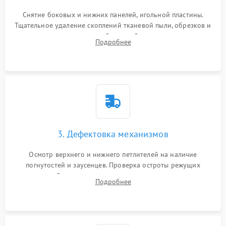
Снятие боковых и нижних панелей, игольной пластины.
Тщательное удаление скоплений тканевой пыли, обрезков и
очесов из зоны петлителей и ножей с помощью жестких
Подробнее
кистей, пинцета и потока сжатого воздуха.
3. Дефектовка механизмов
Осмотр верхнего и нижнего петлителей на наличие
погнутостей и заусенцев. Проверка остроты режущих
кромок ножей, состояния приводного ремня, электромотора
Подробнее
и механизма дифференциальной подачи ткани.