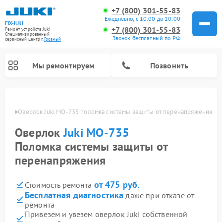
+7 (800) 301-55-83
Ежедневно, с 10:00 до 20:00
FIX-JUKI
+7 (800) 301-55-83
Ремонт устройств Juki
Специализированный
Звонок бесплатный по РФ
cервисный центр г.
Грозный
Мы ремонтируем
Позвонить
озном
Оверлок Juki MO-735 поломка системы защиты от перенапряжения
Оверлок
Juki MO-735
Поломка системы защиты от
перенапряжения
от 475 руб.
Стоимость ремонта
Бесплатная диагностика
даже при отказе от
ремонта
Привезем и увезем оверлок Juki собственной