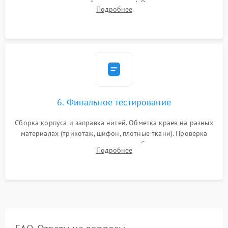
зазоров до сотых долей миллиметра). Регулировка прижима
Подробнее
ножей, ширины обметки и хода дифференциального
транспортера.
6. Финальное тестирование
Сборка корпуса и заправка нитей. Обметка краев на разных
материалах (трикотаж, шифон, плотные ткани). Проверка
ровности среза, эластичности шва, работы ролевого шва и
Подробнее
отсутствия стягивания или волнистости ткани.