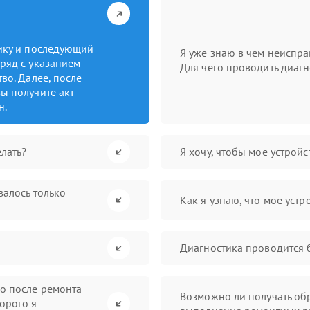
тику и последующий
Я уже знаю в чем неиспра
ряд с указанием
Для чего проводить диагн
во. Далее, после
ы получите акт
н.
лать?
Я хочу, чтобы мое устрой
валось только
Как я узнаю, что мое устр
Диагностика проводится 
во после ремонта
Возможно ли получать обр
орого я