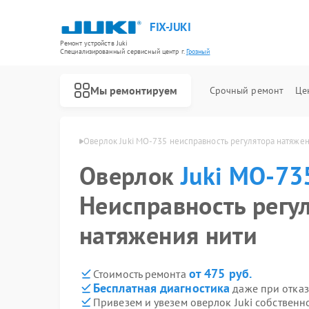
FIX-JUKI
Ремонт устройств Juki
Специализированный cервисный центр г.
Грозный
Мы ремонтируем
Срочный ремонт
Це
Ремонт швейных машинок Juki
ki MO-735 в Грозном
Оверлок Juki MO-735 неисправность регулятора натяжен
Оверлок
Juki MO-73
Неисправность регу
натяжения нити
от 475 руб.
Стоимость ремонта
Бесплатная диагностика
даже при отказ
Привезем и увезем оверлок Juki собственн