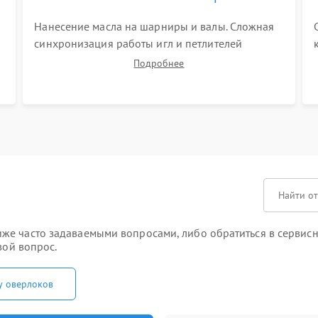
Нанесение масла на шарниры и валы. Сложная
синхронизация работы игл и петлителей
(выставление зазоров до сотых долей
Подробнее
миллиметра). Регулировка прижима ножей,
ширины обметки и хода дифференциального
транспортера.
е часто задаваемыми вопросами, либо обратиться в сервисны
вой вопрос.
у оверлоков