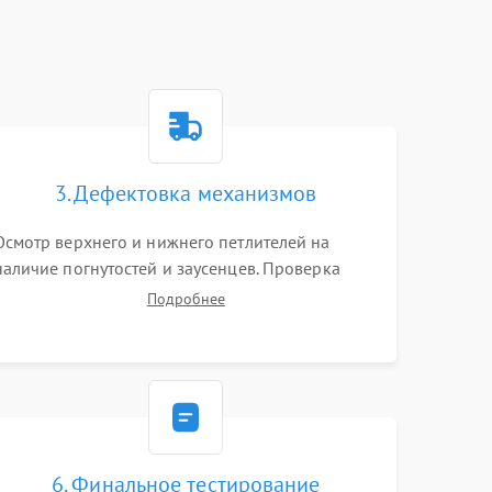
3. Дефектовка механизмов
Осмотр верхнего и нижнего петлителей на
наличие погнутостей и заусенцев. Проверка
остроты режущих кромок ножей, состояния
Подробнее
приводного ремня, электромотора и механизма
дифференциальной подачи ткани.
6. Финальное тестирование