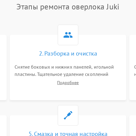
Этапы ремонта оверлока Juki
2. Разборка и очистка
Снятие боковых и нижних панелей, игольной
пластины. Тщательное удаление скоплений
тканевой пыли, обрезков и очесов из зоны
Подробнее
петлителей и ножей с помощью жестких кистей,
пинцета и потока сжатого воздуха.
5. Смазка и точная настройка