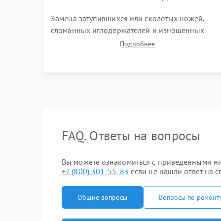
Замена затупившихся или сколотых ножей,
сломанных иглодержателей и изношенных
зубчатых ремней. Установка новых петлителей
Подробнее
взамен деформированных. Восстановление
контактов в педали и цепях электропривода.
FAQ. Ответы на вопросы
Вы можете ознакомиться с приведенными ниж
+7 (800) 301-55-83
если не нашли ответ на с
Общие вопросы
Вопросы по ремонт