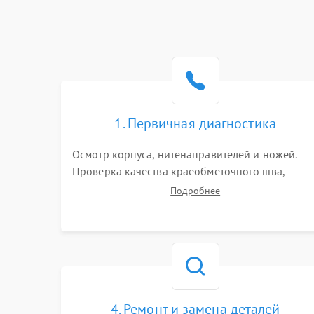
1. Первичная диагностика
Осмотр корпуса, нитенаправителей и ножей.
Проверка качества краеобметочного шва,
натяжения нитей и работы педали. Выявление
Подробнее
пропусков стежков, обрывов нити,
заклинивания или тупого среза ткани на
тестовом образце.
4. Ремонт и замена деталей