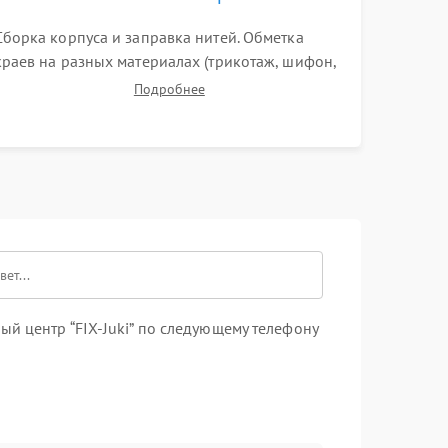
Сборка корпуса и заправка нитей. Обметка
краев на разных материалах (трикотаж, шифон,
плотные ткани). Проверка ровности среза,
Подробнее
эластичности шва, работы ролевого шва и
отсутствия стягивания или волнистости ткани.
й центр “FIX-Juki” по следующему телефону