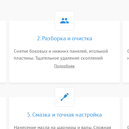
2. Разборка и очистка
Снятие боковых и нижних панелей, игольной
пластины. Тщательное удаление скоплений
тканевой пыли, обрезков и очесов из зоны
Подробнее
петлителей и ножей с помощью жестких кистей,
пинцета и потока сжатого воздуха.
5. Смазка и точная настройка
Нанесение масла на шарниры и валы. Сложная