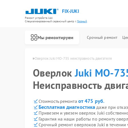
FIX-JUKI
Ремонт устройств Juki
Специализированный cервисный центр г.
Грозный
Мы ремонтируем
Срочный ремонт
Це
Ремонт швейных машинок Juki
ki MO-735 в Грозном
Оверлок Juki MO-735 неисправность двигателя
Оверлок
Juki MO-73
Неисправность двиг
от 475 руб.
Стоимость ремонта
Бесплатная диагностика
даже при отказ
Привезем и увезем оверлок Juki собственн
Гарантия на наши работы по ремонту оверл
Срочный ремонт оверлоков Juki в течении 