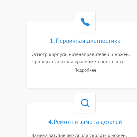
1. Первичная диагностика
Осмотр корпуса, нитенаправителей и ножей.
Проверка качества краеобметочного шва,
натяжения нитей и работы педали. Выявление
Подробнее
пропусков стежков, обрывов нити,
заклинивания или тупого среза ткани на
тестовом образце.
4. Ремонт и замена деталей
Замена затупившихся или сколотых ножей,