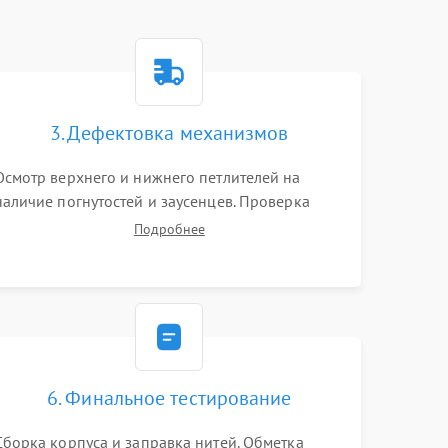
3. Дефектовка механизмов
Осмотр верхнего и нижнего петлителей на
наличие погнутостей и заусенцев. Проверка
остроты режущих кромок ножей, состояния
Подробнее
приводного ремня, электромотора и механизма
дифференциальной подачи ткани.
6. Финальное тестирование
Сборка корпуса и заправка нитей. Обметка