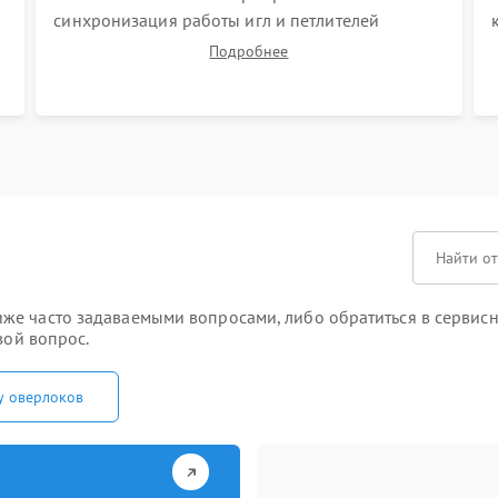
синхронизация работы игл и петлителей
(выставление зазоров до сотых долей
Подробнее
миллиметра). Регулировка прижима ножей,
ширины обметки и хода дифференциального
транспортера.
е часто задаваемыми вопросами, либо обратиться в сервисны
вой вопрос.
у оверлоков