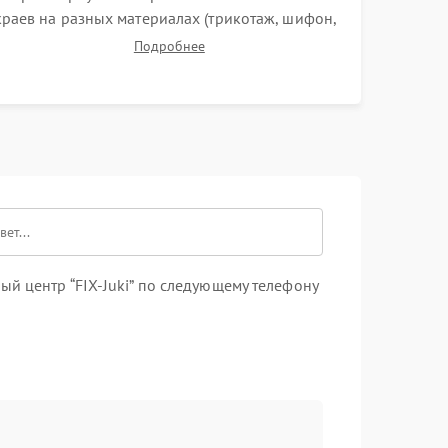
краев на разных материалах (трикотаж, шифон,
плотные ткани). Проверка ровности среза,
Подробнее
эластичности шва, работы ролевого шва и
отсутствия стягивания или волнистости ткани.
й центр “FIX-Juki” по следующему телефону