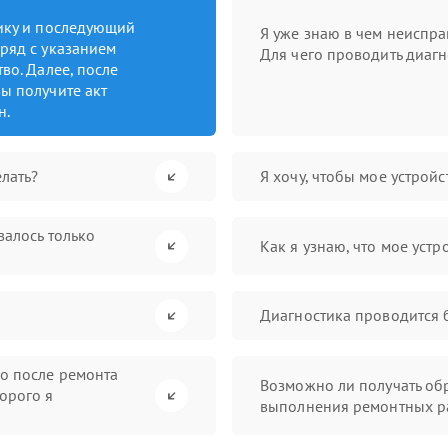
тику и последующий
Я уже знаю в чем неиспра
ряд с указанием
Для чего проводить диагн
во. Далее, после
ы получите акт
н.
лать?
Я хочу, чтобы мое устрой
валось только
Как я узнаю, что мое устр
Диагностика проводится 
во после ремонта
Возможно ли получать обр
орого я
выполнения ремонтных р