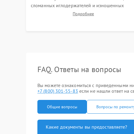
сломанных иглодержателей и изношенных
зубчатых ремней. Установка новых петлителей
Подробнее
взамен деформированных. Восстановление
контактов в педали и цепях электропривода.
FAQ. Ответы на вопросы
Вы можете ознакомиться с приведенными ниж
+7 (800) 301-55-83
если не нашли ответ на с
Общие вопросы
Вопросы по ремонт
Какие документы вы предоставляете?