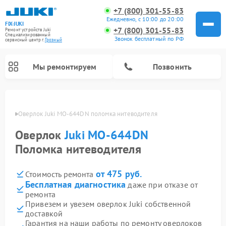
+7 (800) 301-55-83
Ежедневно, с 10:00 до 20:00
FIX-JUKI
+7 (800) 301-55-83
Ремонт устройств Juki
Специализированный
Звонок бесплатный по РФ
cервисный центр г.
Грозный
Мы ремонтируем
Позвонить
озном
Оверлок Juki MO-644DN поломка нитеводителя
Оверлок
Juki MO-644DN
Поломка нитеводителя
от 475 руб.
Стоимость ремонта
Бесплатная диагностика
даже при отказе от
ремонта
Привезем и увезем оверлок Juki собственной
доставкой
Гарантия на наши работы по ремонту оверлоков