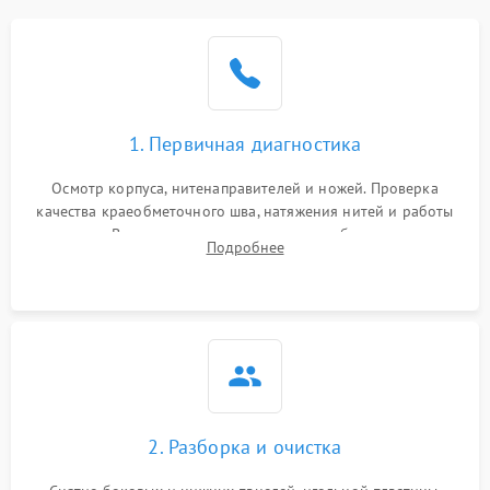
1. Первичная диагностика
Осмотр корпуса, нитенаправителей и ножей. Проверка
качества краеобметочного шва, натяжения нитей и работы
педали. Выявление пропусков стежков, обрывов нити,
Подробнее
заклинивания или тупого среза ткани на тестовом образце.
2. Разборка и очистка