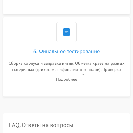
транспортера.
6. Финальное тестирование
Сборка корпуса и заправка нитей. Обметка краев на разных
материалах (трикотаж, шифон, плотные ткани). Проверка
ровности среза, эластичности шва, работы ролевого шва и
Подробнее
отсутствия стягивания или волнистости ткани.
FAQ. Ответы на вопросы