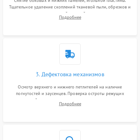
Снятие боковых и нижних панелей, игольной пластины.
Тщательное удаление скоплений тканевой пыли, обрезков и
очесов из зоны петлителей и ножей с помощью жестких
Подробнее
кистей, пинцета и потока сжатого воздуха.
3. Дефектовка механизмов
Осмотр верхнего и нижнего петлителей на наличие
погнутостей и заусенцев. Проверка остроты режущих
кромок ножей, состояния приводного ремня, электромотора
Подробнее
и механизма дифференциальной подачи ткани.