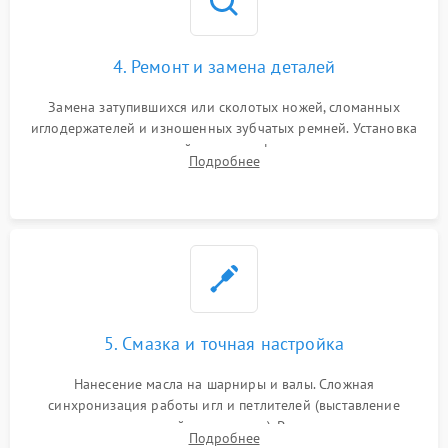
4. Ремонт и замена деталей
Замена затупившихся или сколотых ножей, сломанных
иглодержателей и изношенных зубчатых ремней. Установка
новых петлителей взамен деформированных.
Подробнее
Восстановление контактов в педали и цепях
электропривода.
5. Смазка и точная настройка
Нанесение масла на шарниры и валы. Сложная
синхронизация работы игл и петлителей (выставление
зазоров до сотых долей миллиметра). Регулировка прижима
Подробнее
ножей, ширины обметки и хода дифференциального