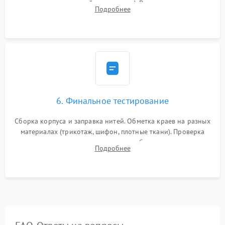
зазоров до сотых долей миллиметра). Регулировка прижима
Подробнее
ножей, ширины обметки и хода дифференциального
транспортера.
6. Финальное тестирование
Сборка корпуса и заправка нитей. Обметка краев на разных
материалах (трикотаж, шифон, плотные ткани). Проверка
ровности среза, эластичности шва, работы ролевого шва и
Подробнее
отсутствия стягивания или волнистости ткани.