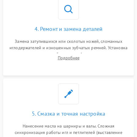
4. Ремонт и замена деталей
Замена затупившихся или сколотых ножей, сломанных
иглодержателей и изношенных зубчатых ремней. Установка
новых петлителей взамен деформированных.
Подробнее
Восстановление контактов в педали и цепях
электропривода.
5. Смазка и точная настройка
Нанесение масла на шарниры и валы. Сложная
синхронизация работы игл и петлителей (выставление