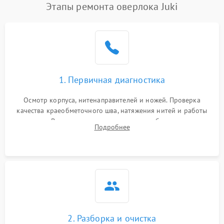
Этапы ремонта оверлока Juki
1. Первичная диагностика
Осмотр корпуса, нитенаправителей и ножей. Проверка
качества краеобметочного шва, натяжения нитей и работы
педали. Выявление пропусков стежков, обрывов нити,
Подробнее
заклинивания или тупого среза ткани на тестовом образце.
2. Разборка и очистка