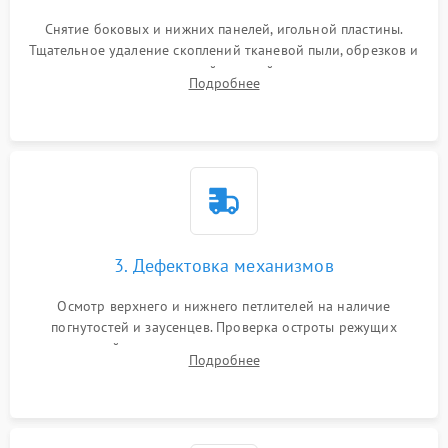
Снятие боковых и нижних панелей, игольной пластины.
Тщательное удаление скоплений тканевой пыли, обрезков и
очесов из зоны петлителей и ножей с помощью жестких
Подробнее
кистей, пинцета и потока сжатого воздуха.
3. Дефектовка механизмов
Осмотр верхнего и нижнего петлителей на наличие
погнутостей и заусенцев. Проверка остроты режущих
кромок ножей, состояния приводного ремня, электромотора
Подробнее
и механизма дифференциальной подачи ткани.