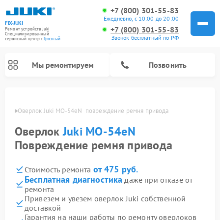
+7 (800) 301-55-83
Ежедневно, с 10:00 до 20:00
FIX-JUKI
+7 (800) 301-55-83
Ремонт устройств Juki
Специализированный
Звонок бесплатный по РФ
cервисный центр г.
Грозный
Мы ремонтируем
Позвонить
озном
Оверлок Juki MO-54eN  повреждение ремня привода
Оверлок
Juki MO-54eN
Повреждение ремня привода
от 475 руб.
Стоимость ремонта
Бесплатная диагностика
даже при отказе от
ремонта
Привезем и увезем оверлок Juki собственной
доставкой
Гарантия на наши работы по ремонту оверлоков