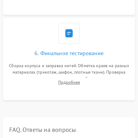
транспортера.
6. Финальное тестирование
Сборка корпуса и заправка нитей. Обметка краев на разных
материалах (трикотаж, шифон, плотные ткани). Проверка
ровности среза, эластичности шва, работы ролевого шва и
Подробнее
отсутствия стягивания или волнистости ткани.
FAQ. Ответы на вопросы