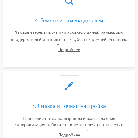
4. Ремонт и замена деталей
Замена затупившихся или сколотых ножей, сломанных
иглодержателей и изношенных зубчатых ремней. Установка
новых петлителей взамен деформированных.
Подробнее
Восстановление контактов в педали и цепях
электропривода.
5. Смазка и точная настройка
Нанесение масла на шарниры и валы. Сложная
синхронизация работы игл и петлителей (выставление
зазоров до сотых долей миллиметра). Регулировка прижима
Подробнее
ножей, ширины обметки и хода дифференциального