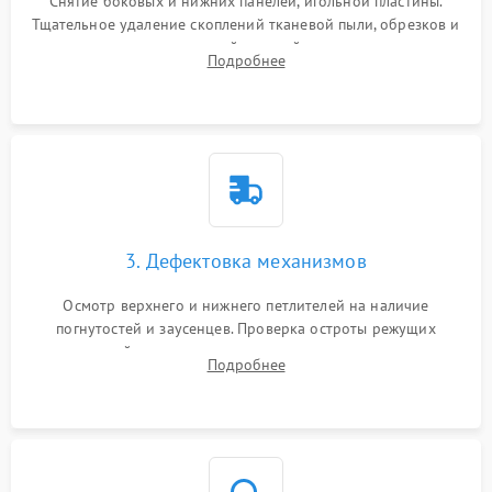
Снятие боковых и нижних панелей, игольной пластины.
Тщательное удаление скоплений тканевой пыли, обрезков и
очесов из зоны петлителей и ножей с помощью жестких
Подробнее
кистей, пинцета и потока сжатого воздуха.
3. Дефектовка механизмов
Осмотр верхнего и нижнего петлителей на наличие
погнутостей и заусенцев. Проверка остроты режущих
кромок ножей, состояния приводного ремня, электромотора
Подробнее
и механизма дифференциальной подачи ткани.