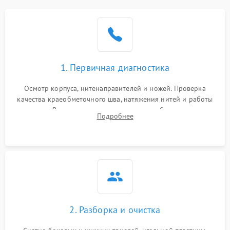
1. Первичная диагностика
Осмотр корпуса, нитенаправителей и ножей. Проверка
качества краеобметочного шва, натяжения нитей и работы
педали. Выявление пропусков стежков, обрывов нити,
Подробнее
заклинивания или тупого среза ткани на тестовом образце.
2. Разборка и очистка