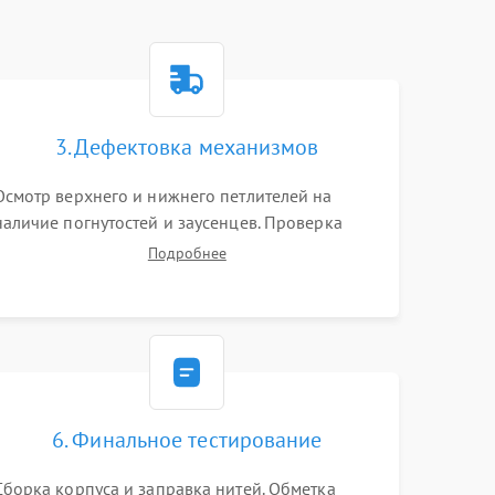
3. Дефектовка механизмов
Осмотр верхнего и нижнего петлителей на
наличие погнутостей и заусенцев. Проверка
остроты режущих кромок ножей, состояния
Подробнее
приводного ремня, электромотора и механизма
дифференциальной подачи ткани.
6. Финальное тестирование
Сборка корпуса и заправка нитей. Обметка