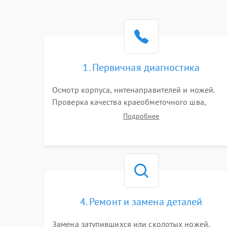
1. Первичная диагностика
Осмотр корпуса, нитенаправителей и ножей.
Проверка качества краеобметочного шва,
натяжения нитей и работы педали. Выявление
Подробнее
пропусков стежков, обрывов нити,
заклинивания или тупого среза ткани на
тестовом образце.
4. Ремонт и замена деталей
Замена затупившихся или сколотых ножей,