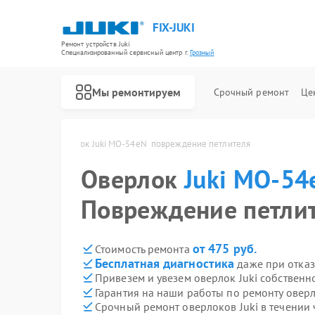
FIX-JUKI
Ремонт устройств Juki
Специализированный cервисный центр г.
Грозный
Мы ремонтируем
Срочный ремонт
Це
Ремонт швейных машинок Juki
N  в Грозном
Оверлок Juki MO-54eN  повреждение петлителя
Оверлок
Juki MO-54
Повреждение петли
от 475 руб.
Стоимость ремонта
Бесплатная диагностика
даже при отказ
Привезем и увезем оверлок Juki собственн
Гарантия на наши работы по ремонту оверл
Срочный ремонт оверлоков Juki в течении 