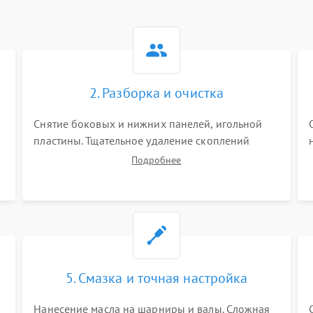
2. Разборка и очистка
Снятие боковых и нижних панелей, игольной
пластины. Тщательное удаление скоплений
тканевой пыли, обрезков и очесов из зоны
Подробнее
петлителей и ножей с помощью жестких кистей,
пинцета и потока сжатого воздуха.
5. Смазка и точная настройка
Нанесение масла на шарниры и валы. Сложная