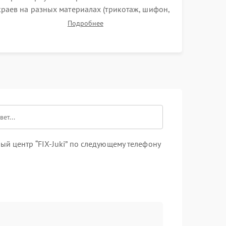
краев на разных материалах (трикотаж, шифон,
плотные ткани). Проверка ровности среза,
Подробнее
эластичности шва, работы ролевого шва и
отсутствия стягивания или волнистости ткани.
й центр “FIX-Juki” по следующему телефону