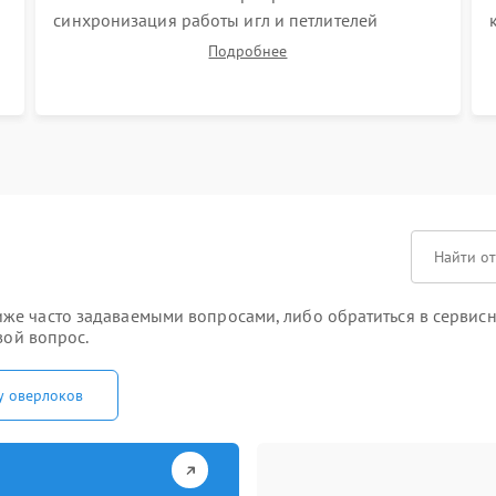
синхронизация работы игл и петлителей
(выставление зазоров до сотых долей
Подробнее
миллиметра). Регулировка прижима ножей,
ширины обметки и хода дифференциального
транспортера.
е часто задаваемыми вопросами, либо обратиться в сервисны
вой вопрос.
у оверлоков