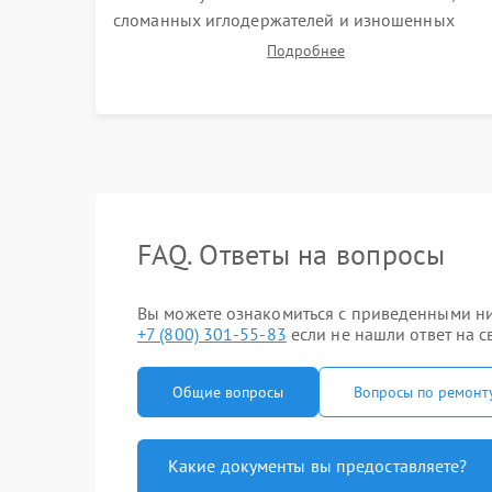
сломанных иглодержателей и изношенных
зубчатых ремней. Установка новых петлителей
Подробнее
взамен деформированных. Восстановление
контактов в педали и цепях электропривода.
FAQ. Ответы на вопросы
Вы можете ознакомиться с приведенными ниж
+7 (800) 301-55-83
если не нашли ответ на с
Общие вопросы
Вопросы по ремонт
Какие документы вы предоставляете?