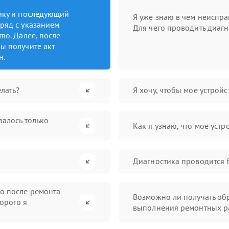
тику и последующий
Я уже знаю в чем неиспра
ряд с указанием
Для чего проводить диагн
во. Далее, после
ы получите акт
н.
лать?
Я хочу, чтобы мое устрой
валось только
Как я узнаю, что мое устр
Диагностика проводится 
во после ремонта
Возможно ли получать обр
орого я
выполнения ремонтных р