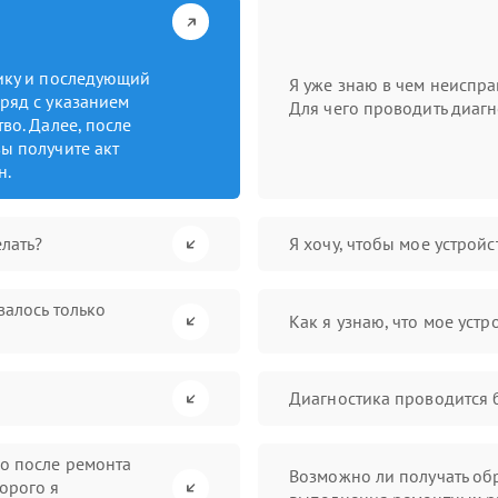
тику и последующий
Я уже знаю в чем неиспра
ряд с указанием
Для чего проводить диагн
во. Далее, после
ы получите акт
н.
лать?
Я хочу, чтобы мое устрой
валось только
Как я узнаю, что мое устр
Диагностика проводится 
во после ремонта
Возможно ли получать обр
орого я