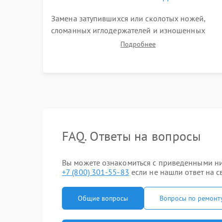
Замена затупившихся или сколотых ножей,
сломанных иглодержателей и изношенных
зубчатых ремней. Установка новых петлителей
Подробнее
взамен деформированных. Восстановление
контактов в педали и цепях электропривода.
FAQ. Ответы на вопросы
Вы можете ознакомиться с приведенными ниж
+7 (800) 301-55-83
если не нашли ответ на с
Общие вопросы
Вопросы по ремонт