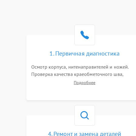
1. Первичная диагностика
Осмотр корпуса, нитенаправителей и ножей.
Проверка качества краеобметочного шва,
натяжения нитей и работы педали. Выявление
Подробнее
пропусков стежков, обрывов нити,
заклинивания или тупого среза ткани на
тестовом образце.
4. Ремонт и замена деталей