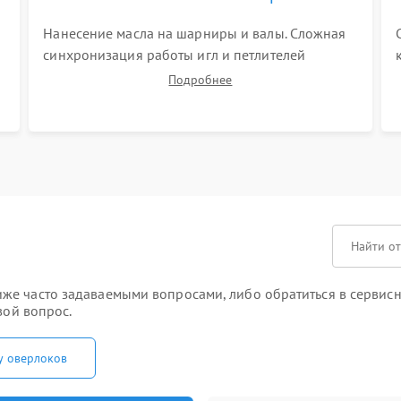
Нанесение масла на шарниры и валы. Сложная
синхронизация работы игл и петлителей
(выставление зазоров до сотых долей
Подробнее
миллиметра). Регулировка прижима ножей,
ширины обметки и хода дифференциального
транспортера.
е часто задаваемыми вопросами, либо обратиться в сервисны
вой вопрос.
у оверлоков