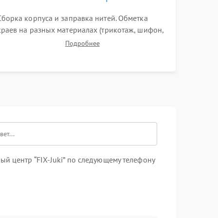
Сборка корпуса и заправка нитей. Обметка
краев на разных материалах (трикотаж, шифон,
плотные ткани). Проверка ровности среза,
Подробнее
эластичности шва, работы ролевого шва и
отсутствия стягивания или волнистости ткани.
й центр “FIX-Juki” по следующему телефону