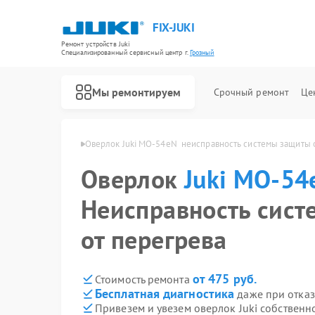
FIX-JUKI
Ремонт устройств Juki
Специализированный cервисный центр г.
Грозный
Мы ремонтируем
Срочный ремонт
Це
Ремонт швейных машинок Juki
 MO-54eN  в Грозном
Оверлок Juki MO-54eN  неисправность системы защиты 
Оверлок
Juki MO-54
Неисправность сис
от перегрева
от 475 руб.
Стоимость ремонта
Бесплатная диагностика
даже при отказ
Привезем и увезем оверлок Juki собственн