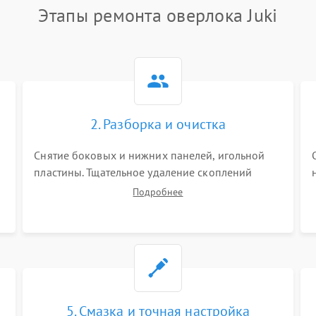
Этапы ремонта оверлока Juki
2. Разборка и очистка
Снятие боковых и нижних панелей, игольной
пластины. Тщательное удаление скоплений
тканевой пыли, обрезков и очесов из зоны
Подробнее
петлителей и ножей с помощью жестких кистей,
пинцета и потока сжатого воздуха.
5. Смазка и точная настройка