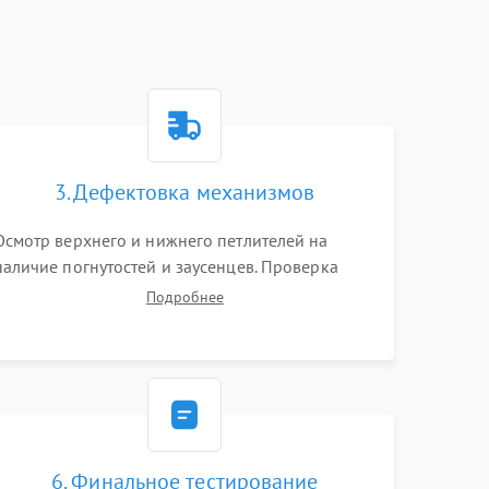
3. Дефектовка механизмов
Осмотр верхнего и нижнего петлителей на
наличие погнутостей и заусенцев. Проверка
остроты режущих кромок ножей, состояния
Подробнее
приводного ремня, электромотора и механизма
дифференциальной подачи ткани.
6. Финальное тестирование