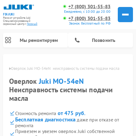
+7 (800) 301-55-83
Ежедневно, с 10:00 до 20:00
FIX-JUKI
+7 (800) 301-55-83
Ремонт устройств Juki
Специализированный
Звонок бесплатный по РФ
cервисный центр г.
Грозный
Мы ремонтируем
Позвонить
озном
Оверлок Juki MO-54eN  неисправность системы подачи масла
Оверлок
Juki MO-54eN
Неисправность системы подачи
масла
от 475 руб.
Стоимость ремонта
Бесплатная диагностика
даже при отказе от
ремонта
Привезем и увезем оверлок Juki собственной