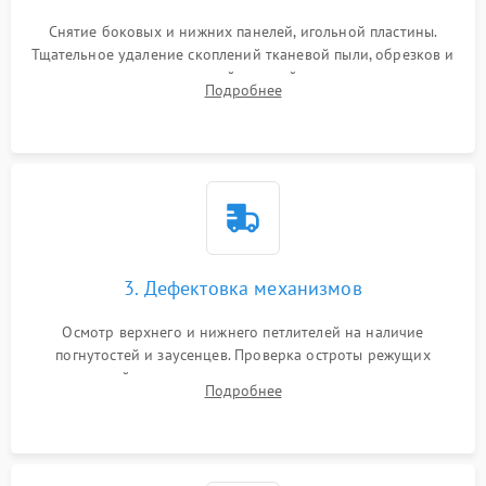
Снятие боковых и нижних панелей, игольной пластины.
Тщательное удаление скоплений тканевой пыли, обрезков и
очесов из зоны петлителей и ножей с помощью жестких
Подробнее
кистей, пинцета и потока сжатого воздуха.
3. Дефектовка механизмов
Осмотр верхнего и нижнего петлителей на наличие
погнутостей и заусенцев. Проверка остроты режущих
кромок ножей, состояния приводного ремня, электромотора
Подробнее
и механизма дифференциальной подачи ткани.