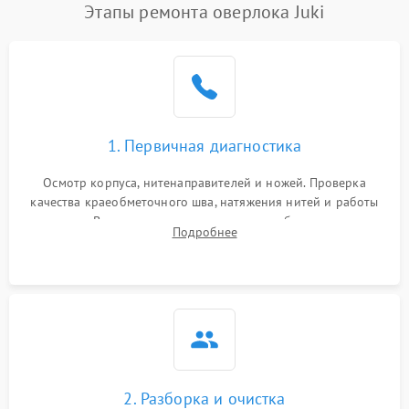
Этапы ремонта оверлока Juki
1. Первичная диагностика
Осмотр корпуса, нитенаправителей и ножей. Проверка
качества краеобметочного шва, натяжения нитей и работы
педали. Выявление пропусков стежков, обрывов нити,
Подробнее
заклинивания или тупого среза ткани на тестовом образце.
2. Разборка и очистка