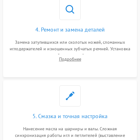
4. Ремонт и замена деталей
Замена затупившихся или сколотых ножей, сломанных
иглодержателей и изношенных зубчатых ремней. Установка
новых петлителей взамен деформированных.
Подробнее
Восстановление контактов в педали и цепях
электропривода.
5. Смазка и точная настройка
Нанесение масла на шарниры и валы. Сложная
синхронизация работы игл и петлителей (выставление