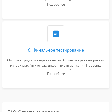
зазоров до сотых долей миллиметра). Регулировка прижима
Подробнее
ножей, ширины обметки и хода дифференциального
транспортера.
6. Финальное тестирование
Сборка корпуса и заправка нитей. Обметка краев на разных
материалах (трикотаж, шифон, плотные ткани). Проверка
ровности среза, эластичности шва, работы ролевого шва и
Подробнее
отсутствия стягивания или волнистости ткани.