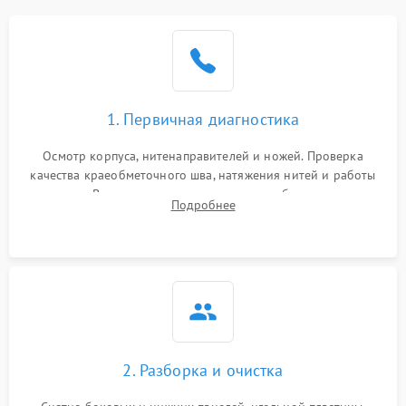
1. Первичная диагностика
Осмотр корпуса, нитенаправителей и ножей. Проверка
качества краеобметочного шва, натяжения нитей и работы
педали. Выявление пропусков стежков, обрывов нити,
Подробнее
заклинивания или тупого среза ткани на тестовом образце.
2. Разборка и очистка