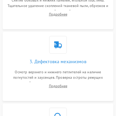
Снятие боковых и нижних панелей, игольной пластины.
Тщательное удаление скоплений тканевой пыли, обрезков и
очесов из зоны петлителей и ножей с помощью жестких
Подробнее
кистей, пинцета и потока сжатого воздуха.
3. Дефектовка механизмов
Осмотр верхнего и нижнего петлителей на наличие
погнутостей и заусенцев. Проверка остроты режущих
кромок ножей, состояния приводного ремня, электромотора
Подробнее
и механизма дифференциальной подачи ткани.