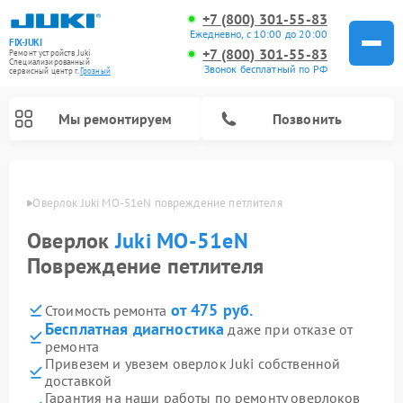
+7 (800) 301-55-83
Ежедневно, с 10:00 до 20:00
FIX-JUKI
+7 (800) 301-55-83
Ремонт устройств Juki
Специализированный
Звонок бесплатный по РФ
cервисный центр г.
Грозный
Мы ремонтируем
Позвонить
озном
Оверлок Juki MO-51eN повреждение петлителя
Оверлок
Juki MO-51eN
Повреждение петлителя
от 475 руб.
Стоимость ремонта
Бесплатная диагностика
даже при отказе от
ремонта
Привезем и увезем оверлок Juki собственной
доставкой
Гарантия на наши работы по ремонту оверлоков