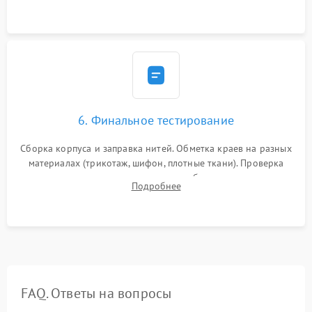
транспортера.
6. Финальное тестирование
Сборка корпуса и заправка нитей. Обметка краев на разных
материалах (трикотаж, шифон, плотные ткани). Проверка
ровности среза, эластичности шва, работы ролевого шва и
Подробнее
отсутствия стягивания или волнистости ткани.
FAQ. Ответы на вопросы